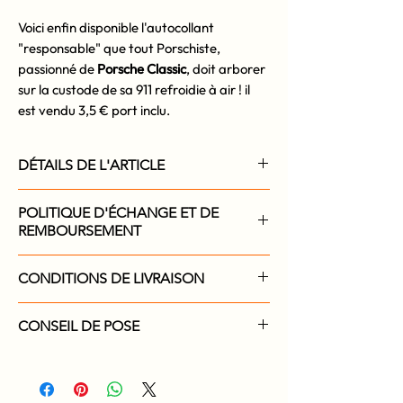
Voici enfin disponible l'autocollant
"responsable" que tout Porschiste,
passionné de
Porsche Classic
, doit arborer
sur la custode de sa 911 refroidie à air ! il
est vendu 3,5 € port inclu.
DÉTAILS DE L'ARTICLE
Adhésif monomère numérique haute
POLITIQUE D'ÉCHANGE ET DE
définition imprimé à la Rochelle (France)
REMBOURSEMENT
avec renfort de blanc, lamination et
découpe à la forme. Collage à l'intérieur
Si par extraordinaire vous n'étiez pas
du véhicule.
CONDITIONS DE LIVRAISON
satisfait de ce magnifique autocollant,
nous vous l'échangerons bien volontiers ou
Cet autocollant vous sera adressé en
vous le rembourserons (hors frais de port).
CONSEIL DE POSE
fonction du stock disponible sous 48h
ouvré.
Bien nettoyer la surface intérieure de la
vitre ou de la custode où sera posé
l'autocollant. Si besoin dégraisser cette