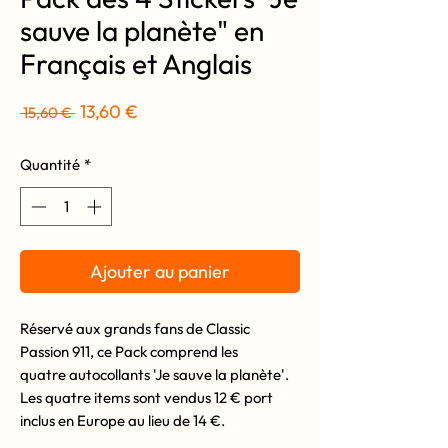
sauve la planète" en
Français et Anglais
Prix
Prix
13,60 €
 15,60 € 
original
promotionnel
Quantité
*
Ajouter au panier
Réservé aux grands fans de Classic
Passion 911, ce Pack comprend les
quatre autocollants 'Je sauve la planète'.
Les quatre items sont vendus 12 € port
inclus en Europe au lieu de 14 €.